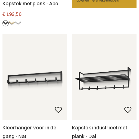
Kapstok met plank - Abo
Prijs
€ 192,56
Kleerhanger voor in de
Kapstok industrieel met
gang - Nat
plank - Dal