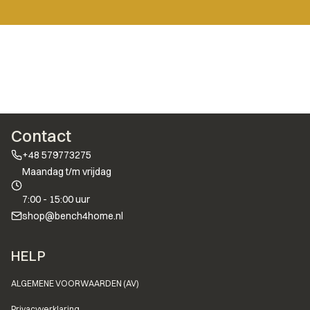
Contact
+48 579773275
Maandag t/m vrijdag
7:00 - 15:00 uur
shop@bench4home.nl
Voettekstmenu
HELP
ALGEMENE VOORWAARDEN (AV)
Privacyverklaring