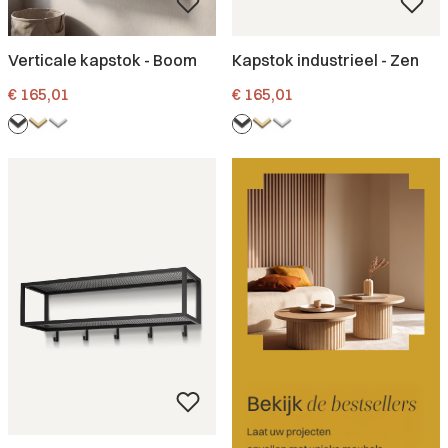
Verticale kapstok - Boom
Kapstok industrieel - Zen
Prijs
Prijs
€ 165,01
€ 165,01