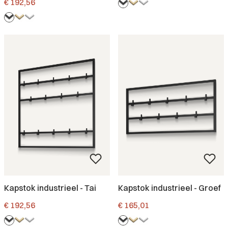
€ 192,56
Kapstok industrieel - Tai
Kapstok industrieel - Groef
Prijs
Prijs
€ 192,56
€ 165,01