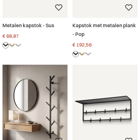
Metalen kapstok - Sus
Kapstok met metalen plank
- Pop
Prijs
€ 68,87
Prijs
€ 192,56