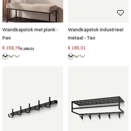
Wandkapstok met plank -
Wandkapstok industrieel
Pas
metaal - Tao
Promotieprijs
Prijs
€ 156,76
€ 165,01
€ 165,01