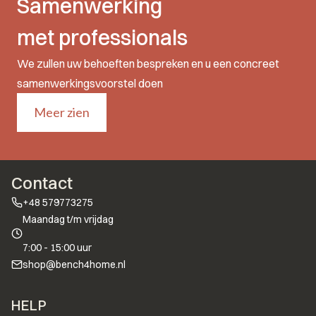
Samenwerking
met professionals
We zullen uw behoeften bespreken en u een concreet
samenwerkingsvoorstel doen
Meer zien
Contact
+48 579773275
Maandag t/m vrijdag
7:00 - 15:00 uur
shop@bench4home.nl
Voettekstmenu
HELP