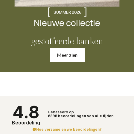
[
]
SUMMER 2026
Nieuwe collectie
gestoffeerde banken
Meer zien
4.8
Gebaseerd op
6398
beoordelingen
van alle tijden
Beoordeling
Hoe verzamelen we beoordelingen?