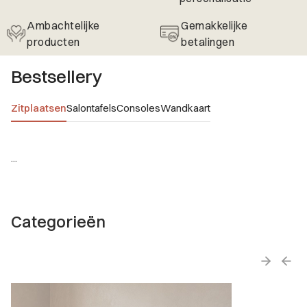
Ambachtelijke
Gemakkelijke
producten
betalingen
Bestsellery
Zitplaatsen
Salontafels
Consoles
Wandkaart
...
Categorieën