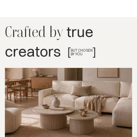
true
Crafted by
creators
[
]
BUT CHOSEN
BY YOU