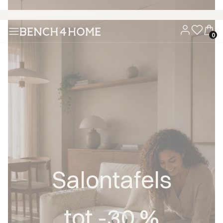
Koop nu, betaal over 30 dagen met Klarna
Salontafels
tot -30 %