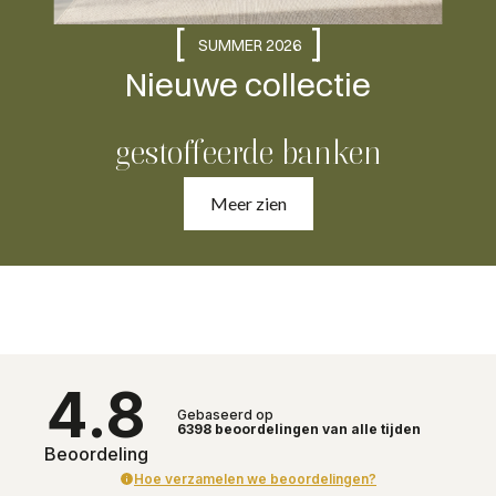
[
]
SUMMER 2026
Nieuwe collectie
gestoffeerde banken
Meer zien
4.8
Gebaseerd op
6398
beoordelingen
van alle tijden
Beoordeling
Hoe verzamelen we beoordelingen?