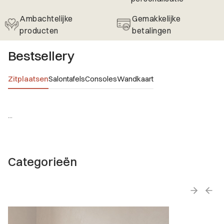
Ambachtelijke
Gemakkelijke
producten
betalingen
Bestsellery
Zitplaatsen
Salontafels
Consoles
Wandkaart
...
Categorieën