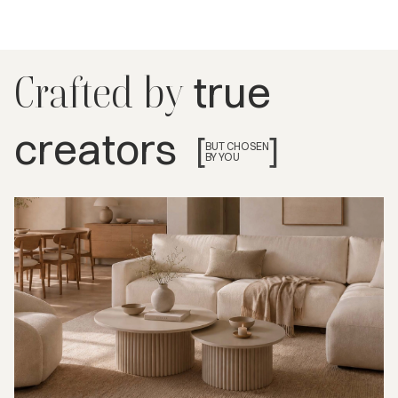
true
Crafted by
creators
[
]
BUT CHOSEN
BY YOU