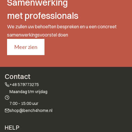
Samenwerking
met professionals
We zullen uw behoeften bespreken en u een concreet
samenwerkingsvoorstel doen
Meer zien
Contact
+48 579773275
Maandag t/m vrijdag
7:00 - 15:00 uur
shop@bench4home.nl
Voettekstmenu
HELP