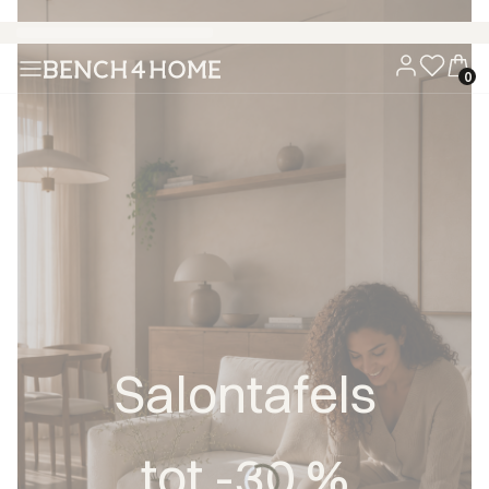
Koop nu, betaal over 30 dagen met Klarna
Salontafels
tot -30 %