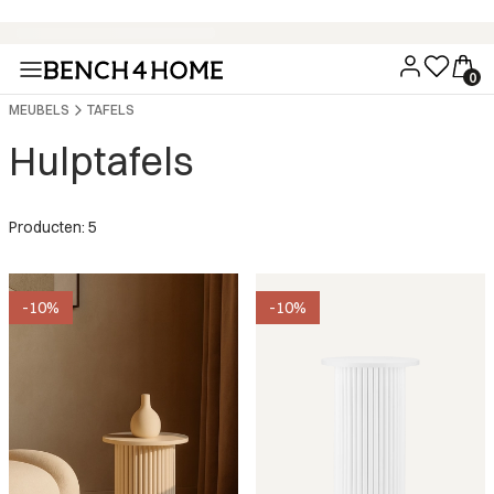
Koop nu, betaal over 30 dagen met Klarna
MEUBELS
TAFELS
Hulptafels
Producten: 5
-10%
-10%