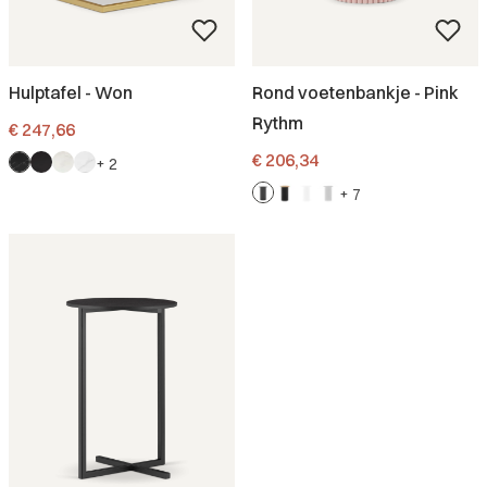
Hulptafel - Won
Rond voetenbankje - Pink
Rythm
Prijs
€ 247,66
Prijs
€ 206,34
+ 2
+ 7