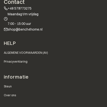
Contact
+48 579773275
Maandag t/m vrijdag
7:00 - 15:00 uur
shop@bench4home.nl
Voettekstmenu
HELP
ALGEMENE VOORWAARDEN (AV)
Privacyverklaring
informatie
Steun
Over ons