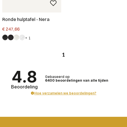
Ronde hulptafel - Nera
Prijs
€ 247,66
+ 1
1
4.8
Gebaseerd op
6400
beoordelingen
van alle tijden
Beoordeling
Hoe verzamelen we beoordelingen?