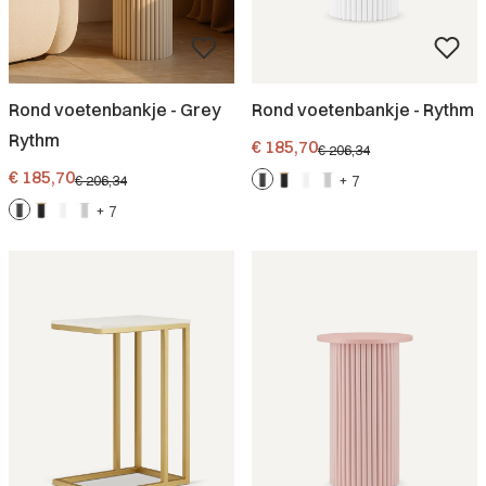
Rond voetenbankje - Grey
Rond voetenbankje - Rythm
Rythm
Promotieprijs
€ 185,70
€ 206,34
Promotieprijs
€ 185,70
€ 206,34
+ 7
+ 7