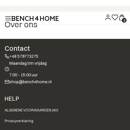
Koop nu, betaal over 30 dagen met Klarna
Over ons
Contact
+48 579773275
Maandag t/m vrijdag
7:00 - 15:00 uur
shop@bench4home.nl
Voettekstmenu
HELP
ALGEMENE VOORWAARDEN (AV)
Privacyverklaring