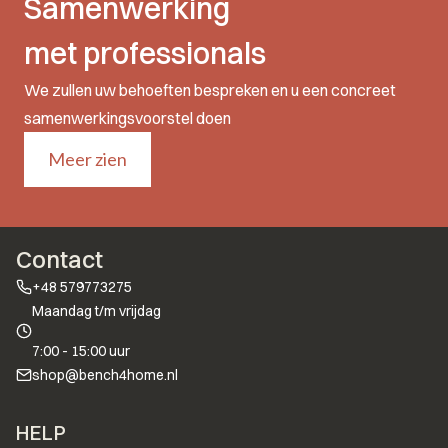
Samenwerking
met professionals
We zullen uw behoeften bespreken en u een concreet
samenwerkingsvoorstel doen
Meer zien
Contact
+48 579773275
Maandag t/m vrijdag
7:00 - 15:00 uur
shop@bench4home.nl
Voettekstmenu
HELP