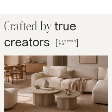
true
Crafted by
creators
[
]
BUT CHOSEN
BY YOU