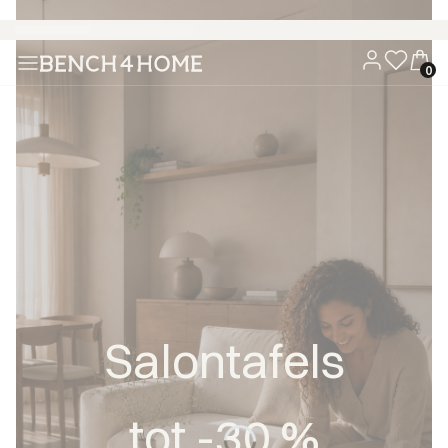
Koop nu, betaal over 30 dagen met Klarna
Salontafels
tot -30 %