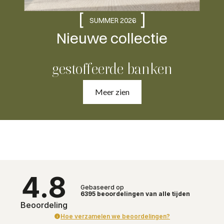
[
]
SUMMER 2026
Nieuwe collectie
gestoffeerde banken
Meer zien
4.8
Gebaseerd op
6395
beoordelingen
van alle tijden
Beoordeling
Hoe verzamelen we beoordelingen?