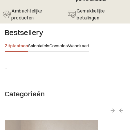
Ambachtelijke
Gemakkelijke
producten
betalingen
Bestsellery
Zitplaatsen
Salontafels
Consoles
Wandkaart
...
Categorieën