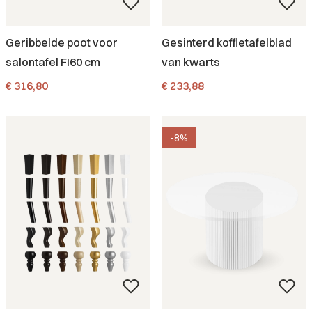
Geribbelde poot voor
Gesinterd koffietafelblad
salontafel FI60 cm
van kwarts
Prijs
Prijs
€ 316,80
€ 233,88
-8%