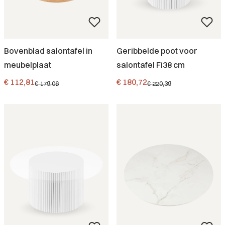
Bovenblad salontafel in
Geribbelde poot voor
meubelplaat
salontafel Fi38 cm
Promotieprijs
Promotieprijs
€ 112,81
€ 180,72
€ 179,06
€ 220,39