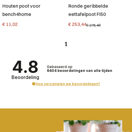
Houten poot voor
Ronde geribbelde
bench4home
eettafelpoot FI50
Prijs
Promotieprijs
€ 11,02
€ 253,44
€ 275,48
1
4.8
Gebaseerd op
6404
beoordelingen
van alle tijden
Beoordeling
Hoe verzamelen we beoordelingen?