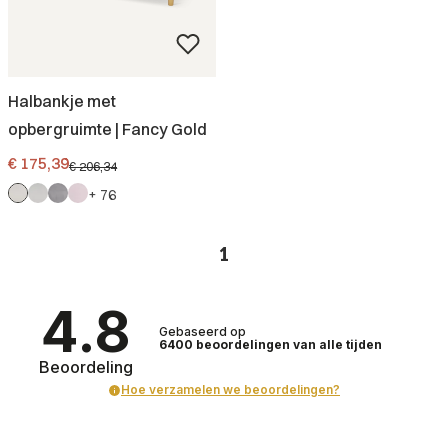
Halbankje met
opbergruimte | Fancy Gold
Promotieprijs
€ 175,39
€ 206,34
+ 76
1
4.8
Gebaseerd op
6400
beoordelingen
van alle tijden
Beoordeling
Hoe verzamelen we beoordelingen?