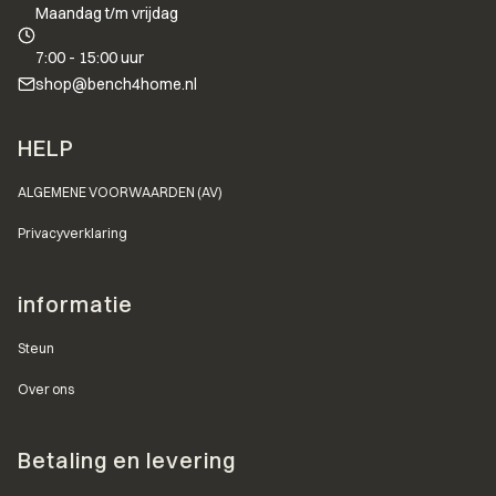
Maandag t/m vrijdag
7:00 - 15:00 uur
shop@bench4home.nl
Voettekstmenu
HELP
ALGEMENE VOORWAARDEN (AV)
Privacyverklaring
informatie
Steun
Over ons
Betaling en levering